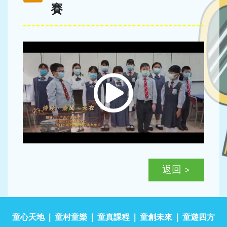
賽
返回 >
童心天地
童村童樂
童真課程
童創未來
童遊四方